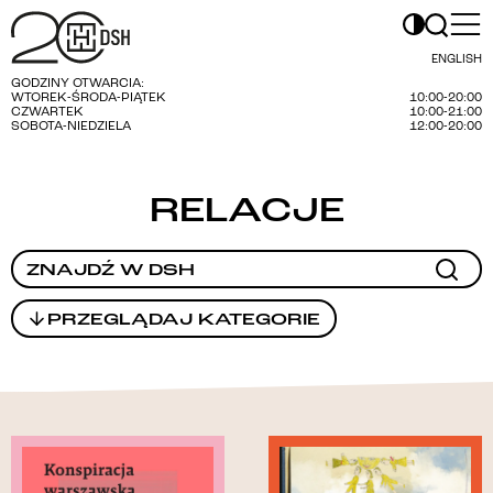
ENGLISH
GODZINY OTWARCIA:
WTOREK-ŚRODA-PIĄTEK
10:00-20:00
CZWARTEK
10:00-21:00
SOBOTA-NIEDZIELA
12:00-20:00
RELACJE
PRZEGLĄDAJ KATEGORIE
WARSZAWSKI FUNDUSZ KSIĄŻKI HISTORYCZNEJ
INNE
KONCERT
UA
SPEKTAKL
ARCHIWUM HISTORII MÓWIONEJ
ALBUMY
APLIKACJE MOBILNE
OGŁOSZENIA
CYKLE