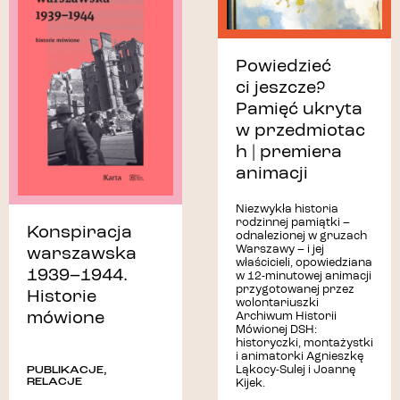
DLA DZIECI
DLA RODZIN
DOKUMENTACJA FOTO
EDUKACJA
FILM
Powiedzieć
KONKURSY
NAGRODA MOCZARSKIEGO
ci jeszcze?
ONLINE
OPROWADZANIE KURATORSKIE
Pamięć ukryta
PASTA TV
PUBLIKACJE
RELACJE
SPACER
w przedmiotac
h | premiera
SPOTKANIE
SPOTKANIE Z KSIĄŻKĄ
animacji
SZKOŁA PODSTAWOWA
SZKOŁA PONADPODSTAWOWA
VARSAVIANA
Niezwykła historia
rodzinnej pamiątki –
WARSZAWSKA INICJATYWA KRESOWA
Konspiracja
odnalezionej w gruzach
Warszawy – i jej
warszawska
WARSZTATY
WOKÓŁ WYSTAW
właścicieli, opowiedziana
1939–1944.
w 12-minutowej animacji
POZA SIEDZIBĄ
WYSTAWY
przygotowanej przez
Historie
wolontariuszki
WYSTAWY PLENEROWE
mówione
Archiwum Historii
Mówionej DSH:
historyczki, montażystki
i animatorki Agnieszkę
Ląkocy-Sulej i Joannę
PUBLIKACJE
,
RELACJE
Kijek.