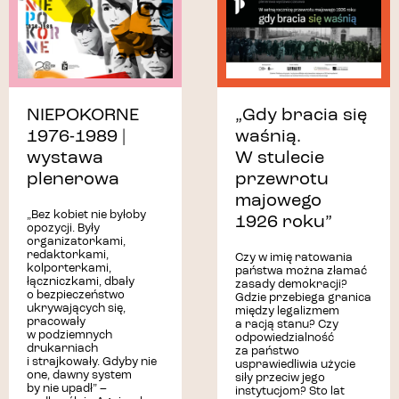
ARCHIWUM HISTORII MÓWIONEJ
ALBUMY
APLIKACJE MOBILNE
OGŁOSZENIA
CYKLE
DLA DZIECI
DLA RODZIN
DOKUMENTACJA FOTO
EDUKACJA
FILM
KONKURSY
NAGRODA MOCZARSKIEGO
NIEPOKORNE
„Gdy bracia się
ONLINE
OPROWADZANIE KURATORSKIE
1976-1989 |
waśnią.
PASTA TV
PUBLIKACJE
RELACJE
SPACER
wystawa
W stulecie
plenerowa
przewrotu
SPOTKANIE
SPOTKANIE Z KSIĄŻKĄ
majowego
SZKOŁA PODSTAWOWA
„Bez kobiet nie byłoby
1926 roku”
opozycji. Były
SZKOŁA PONADPODSTAWOWA
VARSAVIANA
organizatorkami,
redaktorkami,
WARSZAWSKA INICJATYWA KRESOWA
Czy w imię ratowania
kolporterkami,
państwa można złamać
WARSZTATY
WOKÓŁ WYSTAW
łączniczkami, dbały
zasady demokracji?
o bezpieczeństwo
Gdzie przebiega granica
POZA SIEDZIBĄ
WYSTAWY
ukrywających się,
między legalizmem
pracowały
a racją stanu? Czy
WYSTAWY PLENEROWE
w podziemnych
odpowiedzialność
drukarniach
za państwo
i strajkowały. Gdyby nie
usprawiedliwia użycie
one, dawny system
siły przeciw jego
by nie upadł” –
instytucjom? Sto lat