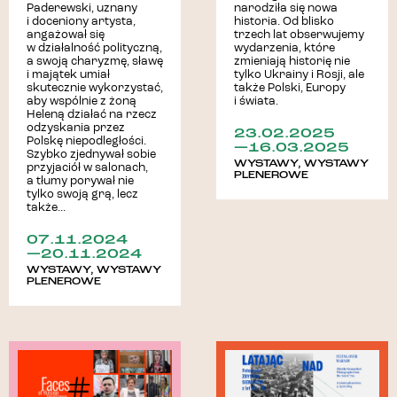
narodziła się nowa
Paderewski, uznany
historia. Od blisko
i doceniony artysta,
trzech lat obserwujemy
angażował się
wydarzenia, które
w działalność polityczną,
zmieniają historię nie
a swoją charyzmę, sławę
tylko Ukrainy i Rosji, ale
i majątek umiał
także Polski, Europy
skutecznie wykorzystać,
i świata.
aby wspólnie z żoną
Heleną działać na rzecz
odzyskania przez
23.02.2025
Polskę niepodległości.
—16.03.2025
Szybko zjednywał sobie
WYSTAWY
,
WYSTAWY
przyjaciół w salonach,
PLENEROWE
a tłumy porywał nie
tylko swoją grą, lecz
także...
07.11.2024
—20.11.2024
WYSTAWY
,
WYSTAWY
PLENEROWE