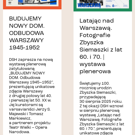
BUDUJEMY
Latając nad
NOWY DOM.
Warszawą.
ODBUDOWA
Fotografie
WARSZAWY
Zbyszka
1945-1952
Siemaszki z lat
60. i 70. |
DSH zaprasza na nową
wystawa
wystawę plenerową
zatytułowaną
plenerowa
„BUDUJEMY NOWY
DOM. Odbudowa
Warszawy 1945–1952”,
Świętujemy 100.
prezentującą unikatowe
rocznicę urodzin
zdjęcia Warszawy
Zbyszka Siemaszki,
z drugiej połowy lat 40.
przypadającą
i pierwszej lat 50. XX w.
30 sierpnia 2025 roku.
Jej kuratorami są
Z tej okazji DSH wznowi
varsavianiści Jerzy S.
w sierpniu plenerową
Majewski i Tomasz
wystawę „Latając nad
Markiewicz,
Warszawą. Fotografie
a partnerem projektu
Zbyszka Siemaszki z lat
Teatr Wielki – Opera
60. i 70.”, prezentującą
Narodowa.
unikatowe zdjęcia