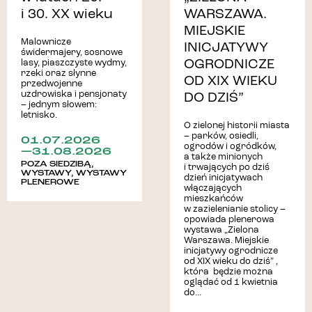
i 30. XX wieku
WARSZAWA.
MIEJSKIE
Malownicze
INICJATYWY
świdermajery, sosnowe
OGRODNICZE
lasy, piaszczyste wydmy,
rzeki oraz słynne
OD XIX WIEKU
przedwojenne
uzdrowiska i pensjonaty
DO DZIŚ”
– jednym słowem:
letnisko.
O zielonej historii miasta
– parków, osiedli,
01.07.2026
ogrodów i ogródków,
—31.08.2026
a także minionych
POZA SIEDZIBĄ
,
i trwających po dziś
WYSTAWY
,
WYSTAWY
dzień inicjatywach
PLENEROWE
włączających
mieszkańców
w zazielenianie stolicy –
opowiada plenerowa
wystawa „Zielona
Warszawa. Miejskie
inicjatywy ogrodnicze
od XIX wieku do dziś” ,
która będzie można
oglądać od 1 kwietnia
do...