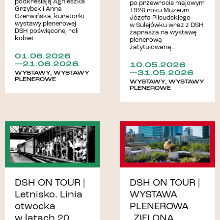
podkreślają Agnieszka
po przewrocie majowym
Grzybek i Anna
1926 roku Muzeum
Czerwińska, kuratorki
Józefa Piłsudskiego
wystawy plenerowej
w Sulejówku wraz z DSH
DSH poświęconej roli
zaprasza na wystawę
kobiet...
plenerową
zatytułowaną...
01.06.2026
—21.06.2026
10.05.2026
—31.05.2026
WYSTAWY
,
WYSTAWY
PLENEROWE
WYSTAWY
,
WYSTAWY
PLENEROWE
DSH ON TOUR |
DSH ON TOUR |
Letnisko. Linia
WYSTAWA
otwocka
PLENEROWA
w latach 20.
„ZIELONA