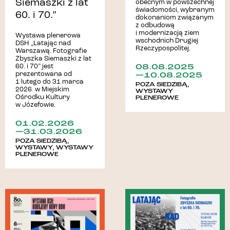
Siemaszki z lat
obecnym w powszechnej
świadomości, wybranym
60. i 70.”
dokonaniom związanym
z odbudową
i modernizacją ziem
Wystawa plenerowa
wschodnich Drugiej
DSH „Latając nad
Rzeczypospolitej.
Warszawą. Fotografie
Zbyszka Siemaszki z lat
08.08.2025
60. i 70” jest
—10.08.2025
prezentowana od
1 lutego do 31 marca
POZA SIEDZIBĄ
,
2026 w Miejskim
WYSTAWY
Ośrodku Kultury
PLENEROWE
w Józefowie.
01.02.2026
—31.03.2026
POZA SIEDZIBĄ
,
WYSTAWY
,
WYSTAWY
PLENEROWE