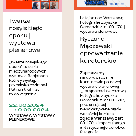
Latając nad Warszawą.
Twarze
Fotografie Zbyszka
Siemaszki z lat 60. i 70. |
rosyjskiego
wystawa plenerowa
oporu |
Ryszard
wystawa
Mączewski |
plenerowa
oprowadzanie
kuratorskie
„Twarze rosyjskiego
oporu” to seria
międzynarodowych
Zapraszamy
wystaw o Rosjanach,
na oprowadzanie
którzy wystąpili
kuratorskie po nowej
przeciwko reżimowi
wystawie plenerowej
Putina i trafili za
„Latając nad Warszawą.
to do więzienia.
Fotografie Zbyszka
Siemaszki z lat 60. i 70.”,
22.08.2024
prezentującej
—10.09.2024
niepokazywane nigdy
wcześniej lotnicze
WYSTAWY
,
WYSTAWY
zdjęcia Warszawy z lat
PLENEROWE
60. i 70. z imponującego
artystycznego dorobku
fotografa.